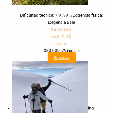
Trekking
Dificultad técnica: ⭐✰✰✰✰
Exigencia física:
Exigencia Baja
Valorado
con
4.75
de 5
$
80.000
IVA incluido
Reservar
Trekking