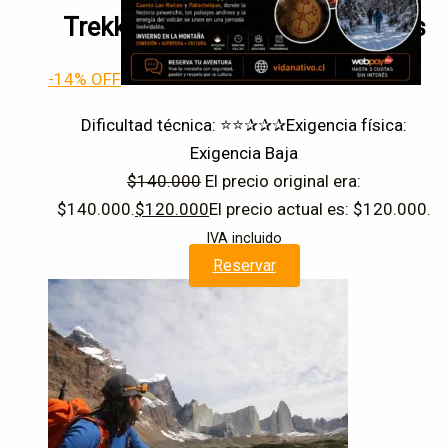
Trekking invernal y Cuesta de las
raíces, Arenales
-14% OFF
Dificultad técnica: ⭐⭐✰✰✰
Exigencia física:
Exigencia Baja
$
140.000
El precio original era:
$140.000.
$
120.000
El precio actual es: $120.000.
IVA incluido
Reservar