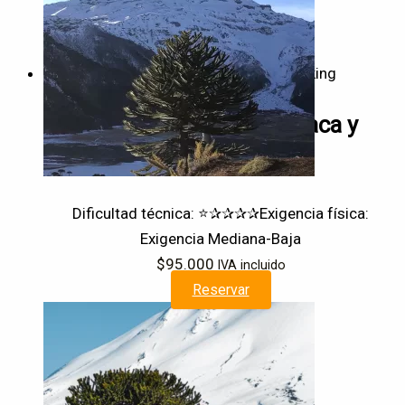
Trekking
Trekking Volcán Tolhuaca y
Lagunas Andinas
Dificultad técnica: ⭐✰✰✰✰
Exigencia física:
Exigencia Mediana-Baja
$
95.000
IVA incluido
Reservar