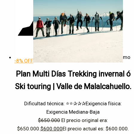
Sin categorizar
Escalada
Montañismo
Mountain bike
Ski Tours
Montañismo
Temporada
-8% OFF
Plan Multi Días Trekking invernal ó
Depende de condiciones
Estival
Ski touring | Valle de Malalcahuello.
Invernal
Todo el año
Dificultad técnica: ⭐⭐✰✰✰
Exigencia física:
Exigencia Mediana-Baja
Re-inicializar
$
650.000
El precio original era:
$650.000.
$
600.000
El precio actual es: $600.000.