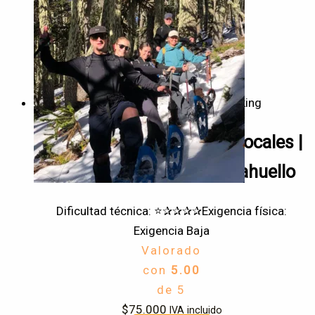
Trekking
¡Tour invernal con Guías Locales |
Reserva Nacional Malalcahuello
Dificultad técnica: ⭐✰✰✰✰
Exigencia física:
Exigencia Baja
Valorado
con
5.00
de 5
$
75.000
IVA incluido