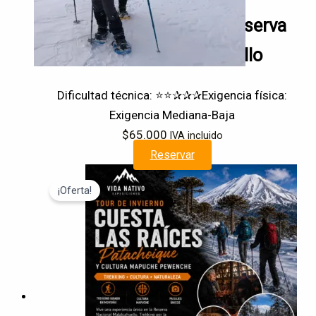
Tour Cráter Navidad, Reserva
Nacional Malalcahuello
Dificultad técnica: ⭐⭐✰✰✰
Exigencia física:
Exigencia Mediana-Baja
$
65.000
IVA incluido
Reservar
¡Oferta!
Trekking