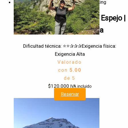
Trekking
Trekking invernal a Laguna Espejo |
Volcán Sierra Nevada
Dificultad técnica: ⭐⭐✰✰✰
Exigencia física:
Exigencia Alta
Valorado
con
5.00
de 5
$
120.000
IVA incluido
Reservar