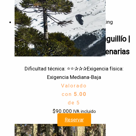
Trekking
Tour Parque Nacional Conguillío |
Volcanes y Araucarias milenarias
Dificultad técnica: ⭐⭐✰✰✰
Exigencia física:
Exigencia Mediana-Baja
Valorado
con
5.00
de 5
$
90.000
IVA incluido
Reservar