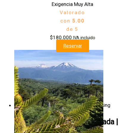
Exigencia Muy Alta
Valorado
con
5.00
de 5
$
180.000
IVA incluido
Reservar
Trekking
Tour Volcán Sierra Nevada |