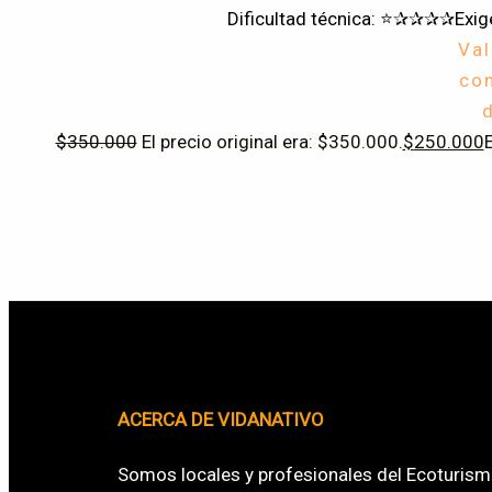
Dificultad técnica: ⭐✰✰✰✰
Exig
Va
co
$
350.000
El precio original era: $350.000.
$
250.000
E
ACERCA DE VIDANATIVO
Somos locales y profesionales del Ecoturism