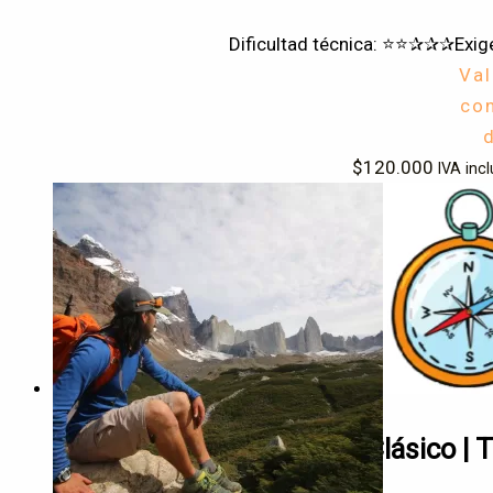
Dificultad técnica: ⭐⭐✰✰✰
Exig
Va
co
$
120.000
IVA incl
Circuito Full W Clásico |