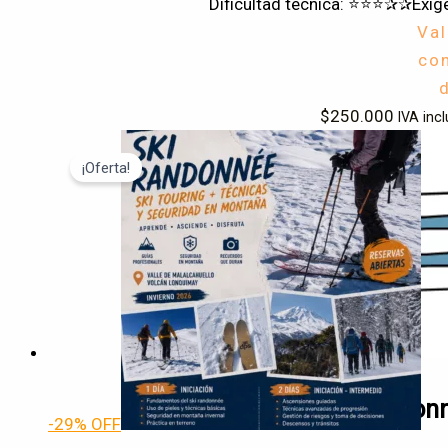
Dificultad técnica: ⭐⭐⭐✰✰
Exig
Va
co
$
250.000
IVA incl
¡Oferta!
Clinica de Esquí rando
-29% OFF