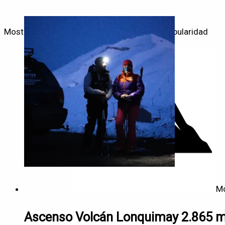
Mostrando los 4 resultados
Ordenado por popularidad
M
Ascenso Volcán Lonquimay 2.865 ms