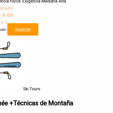
encia física: Exigencia Mediana Alta
lorado
n
5.00
de 5
Reservar
uido
Ski Tours
nnée +Técnicas de Montaña