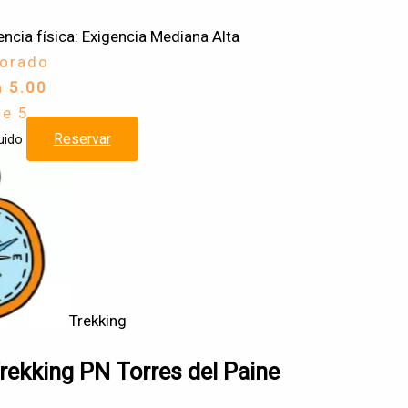
encia física: Exigencia Mediana Alta
lorado
n
5.00
de 5
Reservar
uido
Trekking
 Trekking PN Torres del Paine