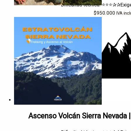
Dificultad técnica: ⭐⭐⭐✰✰
Exig
$
950.000
IVA incl
Ascenso Volcán Sierra Nevada |