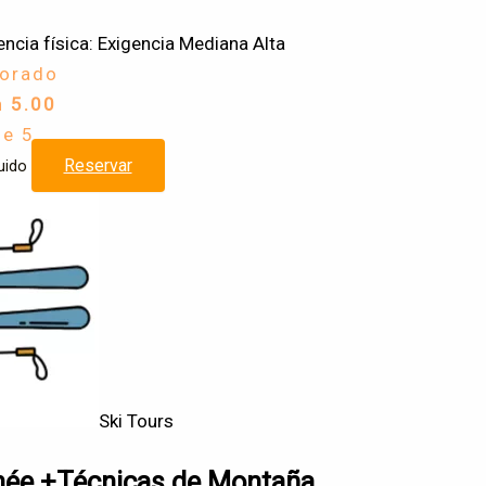
encia física: Exigencia Mediana Alta
lorado
n
5.00
de 5
Reservar
uido
Ski Tours
nnée +Técnicas de Montaña