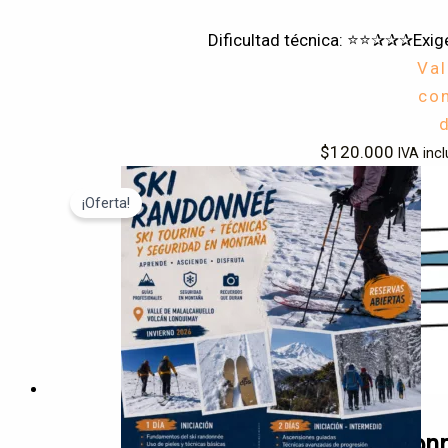
Dificultad técnica: ⭐⭐✰✰✰
Exig
Va
co
$
120.000
IVA incl
¡Oferta!
Clinica de Esquí rando