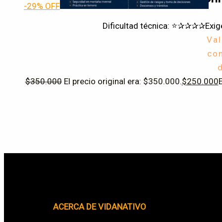
-29% OFF
Dificultad técnica: ⭐✰✰✰✰
Exig
Va
co
$
350.000
El precio original era: $350.000.
$
250.000
E
ACERCA DE VIDANATIVO