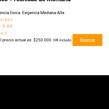
encia física: Exigencia Mediana Alta
lorado
n
5.00
de 5
l precio actual es: $250.000.
Reservar
IVA incluido