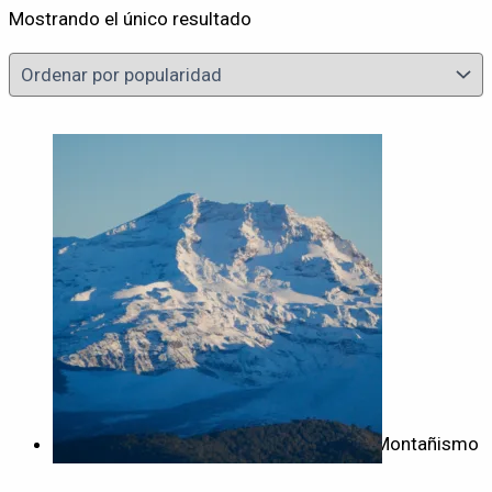
Mostrando el único resultado
Búsqueda de texto
Categoría
Sin categorizar
Escalada
Montañismo
Mountain bike
Ski Tours
Temporada
Depende de condiciones
Montañismo
Estival
Invernal