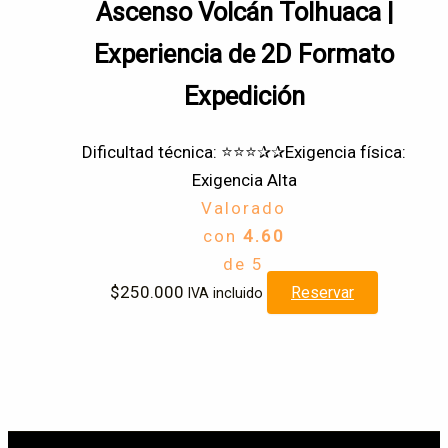
Ascenso Volcán Tolhuaca |
Todo el año
Experiencia de 2D Formato
Expedición
Dificultad técnica: ⭐⭐⭐✰✰
Exigencia física:
Exigencia Alta
Valorado
con
4.60
de 5
$
250.000
Reservar
IVA incluido